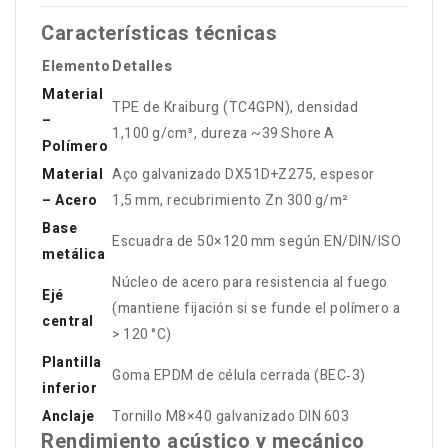
Características técnicas
Elemento
Detalles
Material
TPE de Kraiburg (TC4GPN), densidad
–
1,100 g/cm³, dureza ~39 Shore A
Polímero
Material
Aço galvanizado DX51D+Z275, espesor
– Acero
1,5 mm, recubrimiento Zn 300 g/m²
Base
Escuadra de 50×120 mm según EN/DIN/ISO
metálica
Núcleo de acero para resistencia al fuego
Ejé
(mantiene fijación si se funde el polímero a
central
> 120 °C)
Plantilla
Goma EPDM de célula cerrada (BEC‑3)
inferior
Anclaje
Tornillo M8×40 galvanizado DIN 603
Rendimiento acústico y mecánico