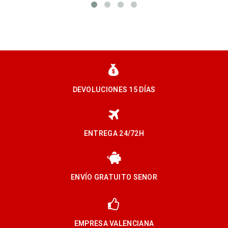
✔️
PIDE
✔️
PIDE
PRESUPUESTO
PRESUPUESTO
☎️
Llama sin
☎️
Llama sin
compromiso
compromiso
DEVOLUCIONES 15 DÍAS
VIEW DETAIL
VIEW DETAIL
ENTREGA 24/72H
ENVÍO GRATUITO SENOR
EMPRESA VALENCIANA