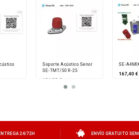
cústico
Soporte Acústico Senor
SE-A4MI
SE-TMT/50 R-25
167,40 €
131,23 €
VIEW 
VIEW DETAIL
ENTREGA 24/72H
ENVÍO GRATUITO SEN