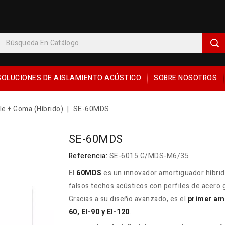
SOLUCIONES DE AISLAMIENTO ACÚSTICO
SOBRE NOSOTROS
e + Goma (Híbrido)
SE-60MDS
SE-60MDS
Referencia:
SE-6015 G/MDS-M6/35
El
60MDS
es un innovador amortiguador híbrid
falsos techos acústicos con perfiles de acer
Gracias a su diseño avanzado, es el
primer am
60, EI-90 y EI-120
.