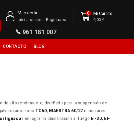
Mi cuenta
0
Mi Carrito
Iniciar sesión - Registrarse
0,00 €
961 181 007
CONTACTO
BLOG
o de alto rendimiento, diseñado para la suspensión de
o galvanizado como
TC60, MAESTRA 60/27
o similares.
ortiguador
en lograr la clasificación al fuego
EI-30, EI-