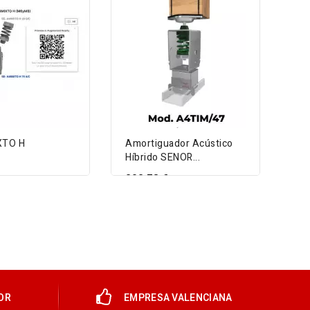
XTO H
Amortiguador Acústico
Am
Híbrido SENOR...
Gom
202,78 €
43
DETAIL
VIEW DETAIL
OR
EMPRESA VALENCIANA