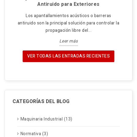
Antiruido para Exteriores
s-
Los apantallamientos acústicos o barreras
El
65-
antiruido son la principal solución para controlar la
cen
propagación libre del...
Leer más
VER TODAS LAS ENTRADAS RECIENTES
CATEGORÍAS DEL BLOG
Maquinaria Industrial (13)
Normativa (3)