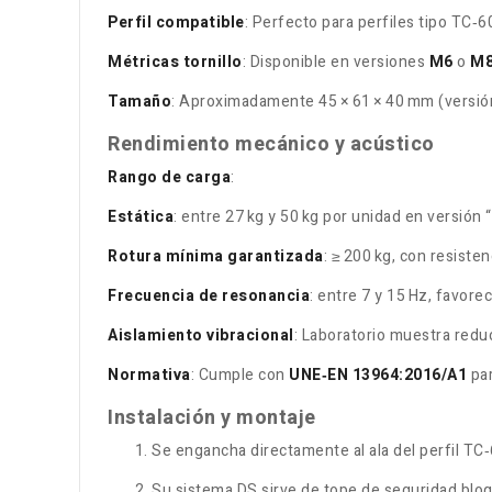
Perfil compatible
: Perfecto para perfiles tipo TC‑6
Métricas tornillo
: Disponible en versiones
M6
o
M
Tamaño
: Aproximadamente 45 × 61 × 40 mm (versió
Rendimiento mecánico y acústico
Rango de carga
:
Estática
: entre 27 kg y 50 kg por unidad en versión
Rotura mínima garantizada
: ≥ 200 kg, con resiste
Frecuencia de resonancia
: entre 7 y 15 Hz, favore
Aislamiento vibracional
: Laboratorio muestra redu
Normativa
: Cumple con
UNE‑EN 13964:2016/A1
par
Instalación y montaje
Se engancha directamente al ala del perfil TC‑
Su sistema DS sirve de tope de seguridad bloq