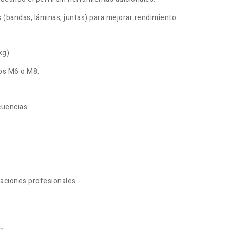
 (bandas, láminas, juntas) para mejorar rendimiento
.
kg)
.
cos M6 o M8
.
cuencias.
icaciones profesionales.