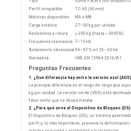
Tipo
Goma + acero con bloqueo D
Perfil compatible
TC‑60 (60 mm)
Métricas disponibles
M6 o M8
Carga estática
27–50 kg por unidad
Resistencia a rotura
≥ 200 kg (hasta ~3000 N)
Frecuencia resonancia
7–15 Hz
Aislamiento vibracional
94–97 % en 25–50 Hz
Normativa
UNE‑EN 13964:2016/A1
Preguntas Frecuentes
1. ¿Qué diferencia hay entre la versión azul (AD
La principal diferencia es el rango de carga que sop
kg por unidad. La versión verde (VDS) está destinada 
falso techo que se desea instalar.
2. ¿Para qué sirve el Dispositivo de Bloqueo (D
El Dispositivo de Bloqueo (DS), un sistema patentado
perfil y, lo más importante, previene la deformación
máxima seguridad y estabilidad a la instalación.