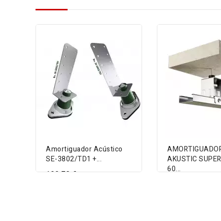
Amortiguador Acústico
AMORTIGUADO
SE-3802/TD1 +...
AKUSTIC SUPER 
60...
199,70 €
4,59 €
VIEW DETAIL
VIEW DETAIL