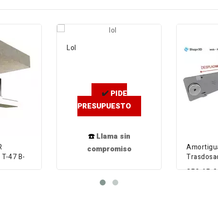
FUERA DE STOCK (CONSULTAR)
Lol
✔️
PIDE
PRESUPUESTO
☎️
Llama sin
R
Amortigu
compromiso
T-47 B-
Trasdosad
259,65 €
VIEW DETAIL
VIEW 