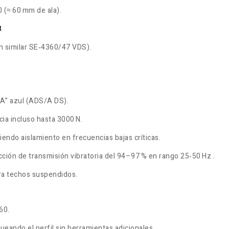
0 (≈ 60 mm de ala)
.
8
.
n similar SE‑4360/47 VDS)
.
 “A” azul (ADS/A DS)
.
ncia incluso hasta 3000 N
.
ciendo aislamiento en frecuencias bajas críticas
.
cción de transmisión vibratoria del 94–97 % en rango 25‑50 Hz
.
a techos suspendidos
.
60.
ueando el perfil sin herramientas adicionales
.