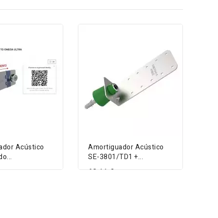
ador Acústico
Amortiguador Acústico
o...
SE-3801/TD1 +...
62,11 €
Am
SE
DETAIL
VIEW DETAIL
58